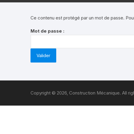
2020
Divers
2020
Ce contenu est protégé par un mot de passe. Pour l
Les résultats
2020
Mot de passe :
Les paramètre
2019 
2019
moy
2018 
2014
Copyright © 2026, Construction Mécanique. All rig