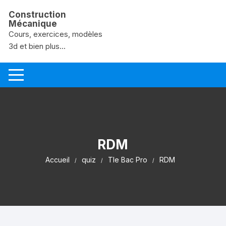
Aller au contenu
Construction
Mécanique
Cours, exercices, modèles
3d et bien plus...
RDM
Accueil
quiz
Tle Bac Pro
RDM