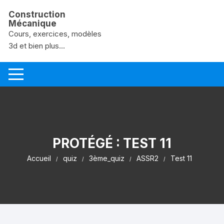
Aller au contenu
Construction
Mécanique
Cours, exercices, modèles
3d et bien plus...
PROTÉGÉ : TEST 11
Accueil
quiz
3ème_quiz
ASSR2
Test 11