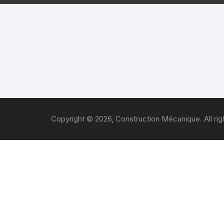
2020
Divers
2020
Les résultats
2020
Les paramètre
2019 
2019
moy
Copyright © 2026, Construction Mécanique. All rig
2018 
2014