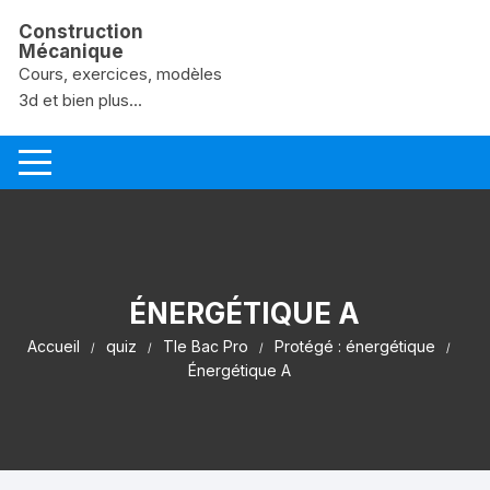
Aller au contenu
Construction
Mécanique
Cours, exercices, modèles
3d et bien plus...
ÉNERGÉTIQUE A
Accueil
quiz
Tle Bac Pro
Protégé : énergétique
Énergétique A